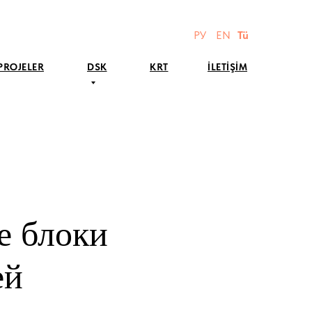
РУ
EN
Tü
PROJELER
DSK
KRT
İLETİŞİM
е блоки
ей