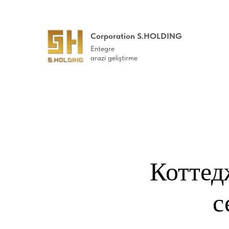
Corporation S.HOLDING
Entegre
arazi geliştirme
Коттед
с