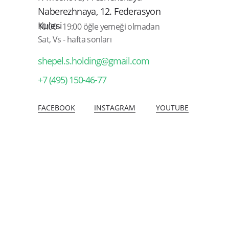
Naberezhnaya, 12. Federasyon
Kulesi
10:00 - 19:00 öğle yemeği olmadan
Sat, Vs - hafta sonları
shepel.s.holding@gmail.com
+7 (495) 150-46-77
FACEBOOK
INSTAGRAM
YOUTUBE