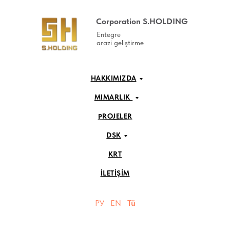
Corporation S.HOLDING
Entegre
arazi geliştirme
HAKKIMIZDA
MIMARLIK
PROJELER
DSK
KRT
İLETİŞİM
РУ
EN
Tü